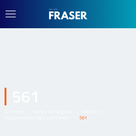
561
–
–
Home
Líneas De Negocio
Aditivos Y
–
Componentes Para Lubricantes
561